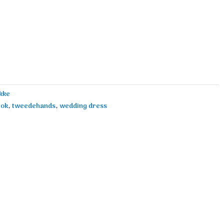
kke
rok
,
tweedehands
,
wedding dress