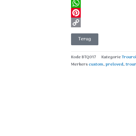
Facebook
WhatsApp
Pinterest
Copy
Terug
Link
Kode
BTQ017
Kategorie
Trouro
Merkers
custom
,
preloved
,
trou